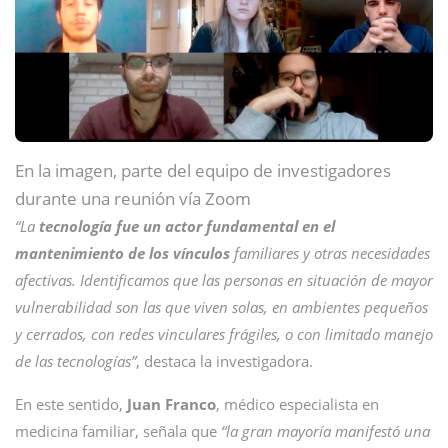
En la imagen, parte del equipo de investigadores
durante una reunión vía Zoom
“La
tecnología fue un actor fundamental en el
mantenimiento de los vínculos
familiares y otras necesidades
afectivas. Identificamos que las personas en situación de mayor
vulnerabilidad son las que viven solas, en ambientes pequeños
y cerrados, con redes vinculares frágiles, o con limitado manejo
de las tecnologías”
, destaca la investigadora.
En este sentido,
Juan Franco
, médico especialista en
medicina familiar, señala que
“la gran mayoría manifestó una