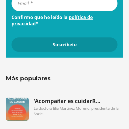
Confirmo que he leído la
política de
privacidad
*
Más populares
‘Acompañar es cuidarR...
La doctora Elia Martínez Moreno, presidenta de la
Socie...