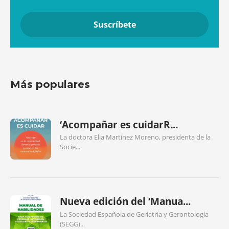
Más populares
‘Acompañar es cuidarR...
La doctora Elia Martínez Moreno, presidenta de la
Socie...
Nueva edición del ‘Manua...
La Sociedad Española de Geriatría y Gerontología
(SEGG)...