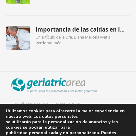
Importancia de las caídas en l...
Un artículo de la Dra. Diana Marcela Matiz
Perdomo,médi...
QUIÉNES SOMOS
PUBLICIDAD
Utilizamos cookies para ofrecerte la mejor experiencia en
nuestra web. Los datos personales
AVISO LEGAL
se utilizarán para la personalización de anuncios y las
cookies se podrán utilizar para
POLÍTICA DE COOKIES
publicidad personalizada y no personalizada. Puedes