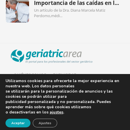
Importancia de las caídas en l...
Un artículo de la Dra. Diana Marcela Matiz
Perdomo,médi...
QUIÉNES SOMOS
PUBLICIDAD
Utilizamos cookies para ofrecerte la mejor experiencia en
nuestra web. Los datos personales
AVISO LEGAL
se utilizarán para la personalización de anuncios y las
cookies se podrán utilizar para
POLÍTICA DE COOKIES
publicidad personalizada y no personalizada. Puedes
aprender más sobre qué cookies utilizamos
POLÍTICA DE PRIVACIDAD
o desactivarlas en los
ajustes
.
¡Newsletter!
CONTACTO
Aceptar
Ajustes