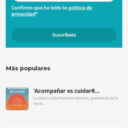
Confirmo que he leído la
política de
privacidad
*
Más populares
‘Acompañar es cuidarR...
La doctora Elia Martínez Moreno, presidenta de la
Socie...