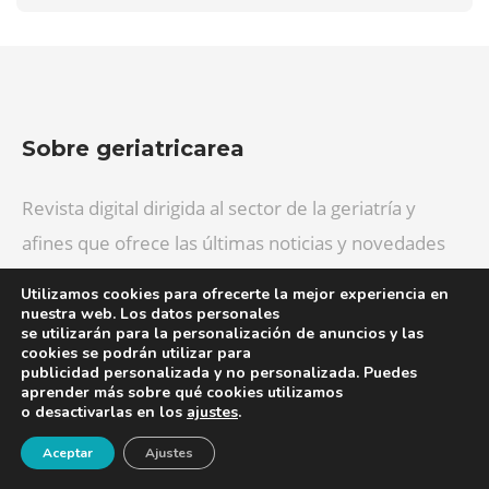
Sobre geriatricarea
Revista digital dirigida al sector de la geriatría y
afines que ofrece las últimas noticias y novedades
de interés para los profesionales.
Utilizamos cookies para ofrecerte la mejor experiencia en
nuestra web. Los datos personales
se utilizarán para la personalización de anuncios y las
cookies se podrán utilizar para
publicidad personalizada y no personalizada. Puedes
Categorías
aprender más sobre qué cookies utilizamos
o desactivarlas en los
ajustes
.
¡Newsletter!
Actualidad
Aceptar
Ajustes
Productos