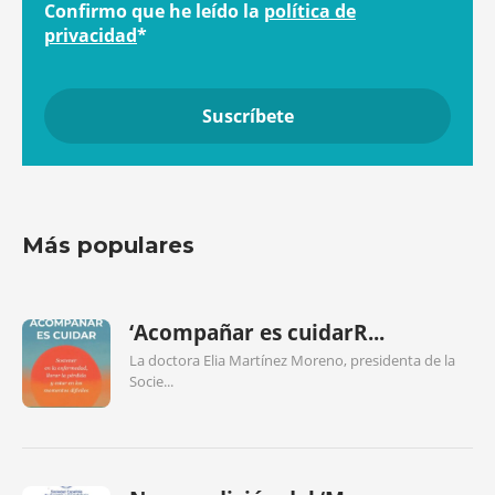
Confirmo que he leído la
política de
privacidad
*
Más populares
‘Acompañar es cuidarR...
La doctora Elia Martínez Moreno, presidenta de la
Socie...