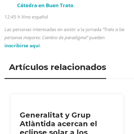
Cátedra en Buen Trato
.
12:45 h Vino español
Las personas interesadas en asistir a la jornada
“Trato a las
personas mayores: Cambio de paradigma”
pueden
inscribirse aquí
.
Artículos relacionados
Generalitat y Grup
Atlàntida acercan el
eclipse solar a los