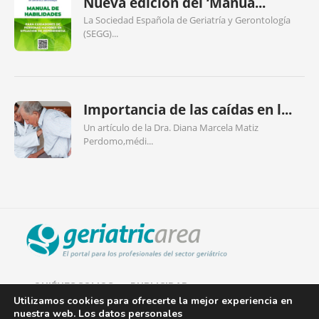
Nueva edición del ‘Manua...
La Sociedad Española de Geriatría y Gerontología
(SEGG)...
Importancia de las caídas en l...
Un artículo de la Dra. Diana Marcela Matiz
Perdomo,médi...
QUIÉNES SOMOS
PUBLICIDAD
Utilizamos cookies para ofrecerte la mejor experiencia en
nuestra web. Los datos personales
AVISO LEGAL