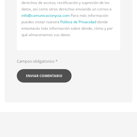
derechos de acceso, rectificación y supresión de los
datos, así como otros derechos enviando un correo a
info@
comunicacionycia.com
Para más información
puedes visitar nuestra
Política de Privacidad
donde
entontarás más información sobre dónde, cómo y por
qué almacenamos sus datos.
Campos obligatorios
*