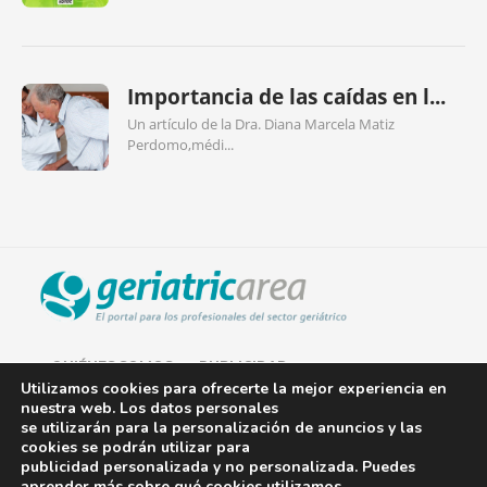
Importancia de las caídas en l...
Un artículo de la Dra. Diana Marcela Matiz
Perdomo,médi...
QUIÉNES SOMOS
PUBLICIDAD
Utilizamos cookies para ofrecerte la mejor experiencia en
nuestra web. Los datos personales
AVISO LEGAL
se utilizarán para la personalización de anuncios y las
cookies se podrán utilizar para
POLÍTICA DE COOKIES
publicidad personalizada y no personalizada. Puedes
aprender más sobre qué cookies utilizamos