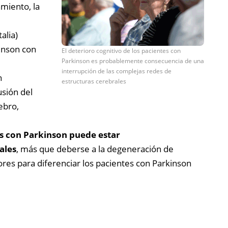
miento, la
talia)
kinson con
El deterioro cognitivo de los pacientes con
Parkinson es probablemente consecuencia de una
interrupción de las complejas redes de
n
estructuras cerebrales
usión del
ebro,
es con Parkinson puede estar
ales
, más que deberse a la degeneración de
es para diferenciar los pacientes con Parkinson