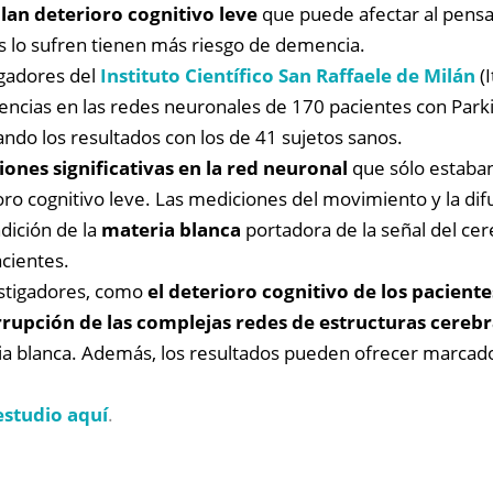
lan deterioro cognitivo leve
que puede afectar al pensa
s lo sufren tienen más riesgo de demencia.
igadores del
Instituto Científico San Raffaele de Milán
(I
ferencias en las redes neuronales de 170 pacientes con Par
ando los resultados con los de 41 sujetos sanos.
iones significativas en la red neuronal
que sólo estaba
ro cognitivo leve. Las mediciones del movimiento y la dif
ndición de la
materia blanca
portadora de la señal del cer
cientes.
vestigadores, como
el deterioro cognitivo de los pacient
rupción de las complejas redes de estructuras cerebr
a blanca. Además, los resultados pueden ofrecer marcador
estudio aquí
.