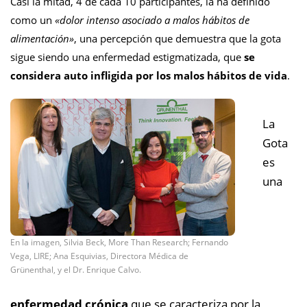
Casi la mitad, 4 de cada 10 participantes, la ha definido
como un
«dolor intenso asociado a malos hábitos de
alimentación»
, una percepción que demuestra que la gota
sigue siendo una enfermedad estigmatizada, que
se
considera auto infligida por los malos hábitos de vida
.
La
Gota
es
una
En la imagen, Silvia Beck, More Than Research; Fernando
Vega, LIRE; Ana Esquivias, Directora Médica de
Grünenthal, y el Dr. Enrique Calvo.
enfermedad crónica
que se caracteriza por la