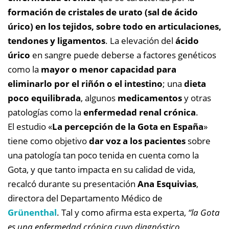
formación de cristales de urato (sal de ácido
úrico) en los tejidos, sobre todo en articulaciones,
tendones y ligamentos
. La elevación del
ácido
úrico
en sangre puede deberse a factores genéticos
como la
mayor o menor capacidad para
eliminarlo por el riñón o el intestino
; una
dieta
poco equilibrada
, algunos
medicamentos
y otras
patologías como la
enfermedad renal crónica
.
El estudio «
La percepción de la Gota en España
»
tiene como objetivo
dar voz a los pacientes
sobre
una patología tan poco tenida en cuenta como la
Gota, y que tanto impacta en su calidad de vida,
recalcó durante su presentación
Ana Esquivias
,
directora del Departamento Médico de
Grünenthal
. Tal y como afirma esta experta,
“la Gota
es una enfermedad crónica cuyo diagnóstico,