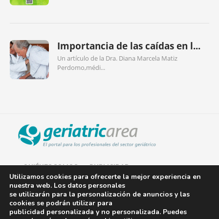
Importancia de las caídas en l...
Un artículo de la Dra. Diana Marcela Matiz
Perdomo,médi...
QUIÉNES SOMOS
PUBLICIDAD
Utilizamos cookies para ofrecerte la mejor experiencia en
nuestra web. Los datos personales
AVISO LEGAL
se utilizarán para la personalización de anuncios y las
cookies se podrán utilizar para
POLÍTICA DE COOKIES
publicidad personalizada y no personalizada. Puedes