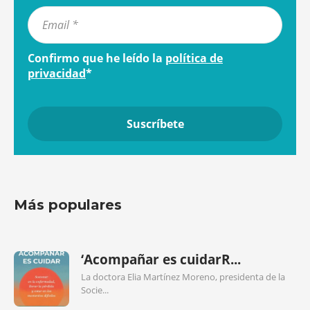
Confirmo que he leído la
política de
privacidad
*
Más populares
‘Acompañar es cuidarR...
La doctora Elia Martínez Moreno, presidenta de la
Socie...