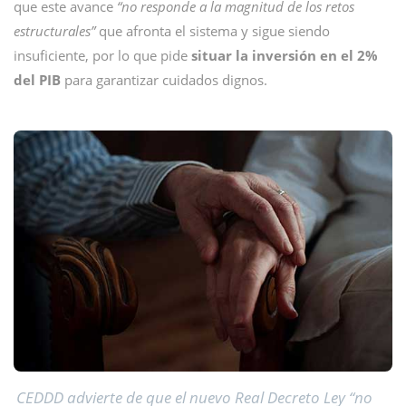
que este avance
“no responde a la magnitud de los retos
estructurales”
que afronta el sistema y sigue siendo
insuficiente, por lo que pide
situar la inversión en el 2%
del PIB
para garantizar cuidados dignos.
CEDDD advierte de que el nuevo Real Decreto Ley “no