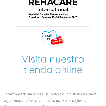
La vicepresidenta de CEDDD reitera que
“España no puede
seguir apoyándose en un modelo que recae de forma