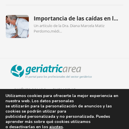
Importancia de las caídas en l...
Un artículo de la Dra. Diana Marcela Matiz
Perdomo,médi...
QUIÉNES SOMOS
PUBLICIDAD
Utilizamos cookies para ofrecerte la mejor experiencia en
nuestra web. Los datos personales
AVISO LEGAL
se utilizarán para la personalización de anuncios y las
cookies se podrán utilizar para
POLÍTICA DE COOKIES
publicidad personalizada y no personalizada. Puedes
aprender más sobre qué cookies utilizamos
POLÍTICA DE PRIVACIDAD
o desactivarlas en los
ajustes
.