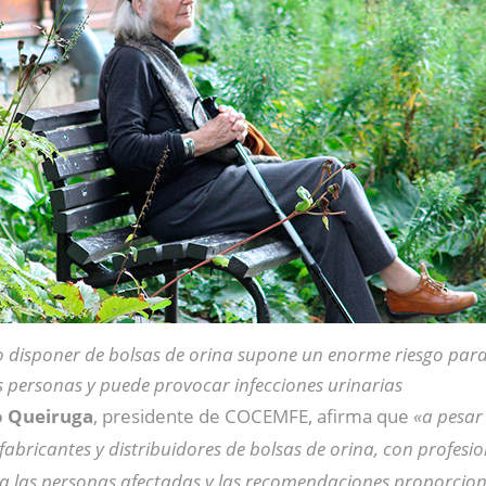
 disponer de bolsas de orina supone un enorme riesgo para
s personas y puede provocar infecciones urinarias
 Queiruga
, presidente de COCEMFE, afirma que
«a pesar 
fabricantes y distribuidores de bolsas de orina, con profesio
 a las personas afectadas y las recomendaciones proporcio