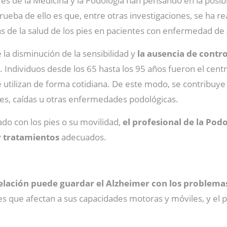
res de la Medicina y la Podología han pensando en la posib
Prueba de ello es que, entre otras investigaciones, se ha 
icas de la salud de los pies en pacientes con enfermedad de
 la disminución de la sensibilidad y
la ausencia de contr
. Individuos desde los 65 hasta los 95 años fueron el cent
 utilizan de forma cotidiana. De este modo, se contribuye a
es, caídas u otras enfermedades podológicas.
do con los pies o su movilidad,
el profesional de la Pod
y tratamientos
adecuados.
elación puede guardar el Alzheimer con los problemas
des que afectan a sus capacidades motoras y móviles, y e