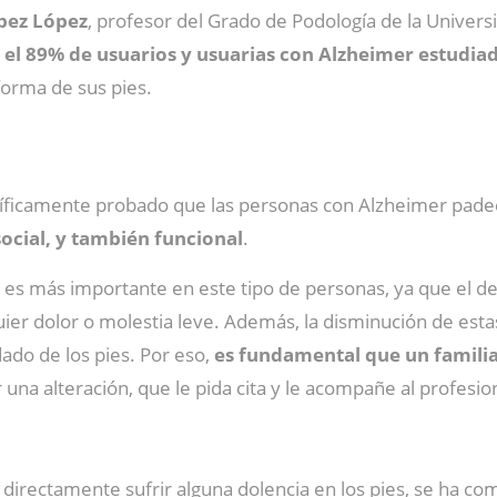
pez López
, profesor del Grado de Podología de la Univers
,
el 89% de usuarios y usuarias con Alzheimer estudiad
 forma de sus pies.
entíficamente probado que las personas con Alzheimer pad
social, y también funcional
.
ies es más importante en este tipo de personas, ya que el
uier dolor o molestia leve. Además, la disminución de esta
dado de los pies. Por eso,
es fundamental que un familia
una alteración, que le pida cita y le acompañe al profesion
directamente sufrir alguna dolencia en los pies, se ha co