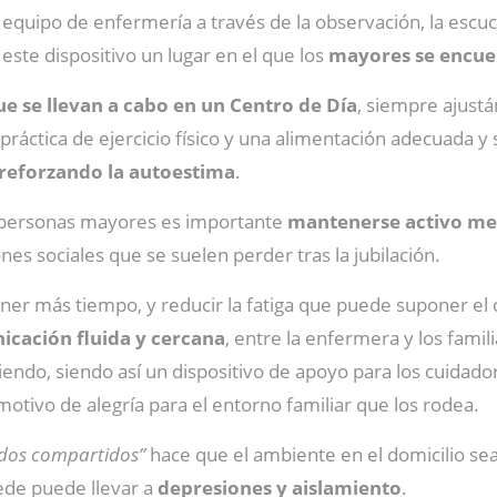
 equipo de enfermería a través de la observación, la escuc
este dispositivo un lugar en el que los
mayores se encuen
ue se llevan a cabo en un Centro de Día
, siempre ajustá
ráctica de ejercicio físico y una alimentación adecuada y
y reforzando la autoestima
.
s personas mayores es importante
mantenerse activo men
es sociales que se suelen perder tras la jubilación.
ener más tiempo, y reducir la fatiga que puede suponer el
cación fluida y cercana
, entre la enfermera y los fami
ndo, siendo así un dispositivo de apoyo para los cuidador
tivo de alegría para el entorno familiar que los rodea.
dos compartidos”
hace que el ambiente en el domicilio se
cede puede llevar a
depresiones y aislamiento
.