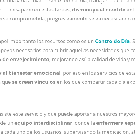
e una vida activa durante todo el día, trabajando, cuidand
uando desaparecen estas tareas,
disminuye el nivel de act
erse comprometida, progresivamente se va necesitando m
pel importante los recursos como es un
Centro de Día
. 
apoyos necesarios para cubrir aquellas necesidades que c
o de envejecimiento
, mejorando así la calidad de vida y
y al bienestar emocional
, por eso en los servicios de est
en que
se creen vínculos
en los que compartir cada día expe
iste este servicio y que puede aportar a nuestros mayores 
 de un
equipo interdisciplinar
, donde la
enfermera espec
 cada uno de los usuarios, supervisando la medicación, a