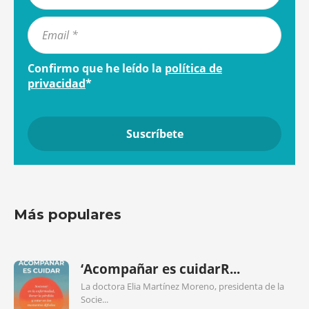
Confirmo que he leído la
política de
privacidad
*
Más populares
‘Acompañar es cuidarR...
La doctora Elia Martínez Moreno, presidenta de la
Socie...