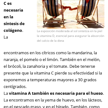
C es
necesaria
en la
síntesis de
colágeno
.
La exposición moderada al sol sintetiza en la piel
la vitamina D, esencial para asegurar la absorción
La
del calcio de la dieta
encontramos en los cítricos como la mandarina, la
naranja, el pomelo o el limón. También en el melón,
el brócoli, la zanahoria y el tomate. Debe tenerse
presente que la vitamina C pierde su efectividad si la
exponemos a temperaturas mayores
a 30 grados
centígrados.
La
vitamina A también es necesaria para el hueso
.
La encontramos en la yema de huevo, en los lácteos,
en el pescado graso, y en el hígado. También, como