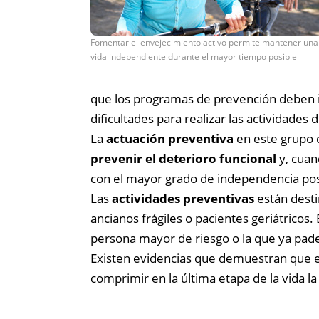
Fomentar el envejecimiento activo permite mantener una
vida independiente durante el mayor tiempo posible
que los programas de prevención deben ir
dificultades para realizar las actividades de
La
actuación preventiva
en este grupo d
prevenir el deterioro funcional
y, cuan
con el mayor grado de independencia pos
Las
actividades preventivas
están desti
ancianos frágiles o pacientes geriátrico
persona mayor de riesgo o la que ya pade
Existen evidencias que demuestran que el
comprimir en la última etapa de la vida l