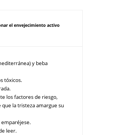
nar el envejecimiento activo
mediterránea) y beba
os tóxicos.
rada.
ate los factores de riesgo,
 que la tristeza amargue su
e, emparéjese.
de leer.