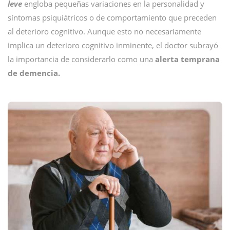
leve
engloba pequeñas variaciones en la personalidad y
síntomas psiquiátricos o de comportamiento que preceden
al deterioro cognitivo. Aunque esto no necesariamente
implica un deterioro cognitivo inminente, el doctor subrayó
la importancia de considerarlo como una
alerta temprana
de demencia
.