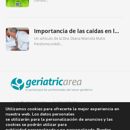
(SEGG)...
Importancia de las caídas en l...
Un artículo de la Dra. Diana Marcela Matiz
Perdomo,médi...
QUIÉNES SOMOS
PUBLICIDAD
Utilizamos cookies para ofrecerte la mejor experiencia en
nuestra web. Los datos personales
AVISO LEGAL
se utilizarán para la personalización de anuncios y las
cookies se podrán utilizar para
POLÍTICA DE COOKIES
publicidad personalizada y no personalizada. Puedes