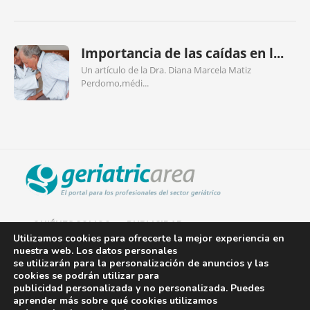
Importancia de las caídas en l...
Un artículo de la Dra. Diana Marcela Matiz
Perdomo,médi...
QUIÉNES SOMOS
PUBLICIDAD
Utilizamos cookies para ofrecerte la mejor experiencia en
nuestra web. Los datos personales
AVISO LEGAL
se utilizarán para la personalización de anuncios y las
cookies se podrán utilizar para
POLÍTICA DE COOKIES
publicidad personalizada y no personalizada. Puedes
aprender más sobre qué cookies utilizamos
POLÍTICA DE PRIVACIDAD