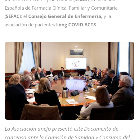
Española de Farmacia Clínica, Familiar y Comunitaria
(
SEFAC
); el
Consejo General de Enfermería
, y la
asociación de pacientes
Long COVID ACTS
.
La Asociación anefp presentó este Documento de
consenso ante la Comisión de Sanidad y Consumo del