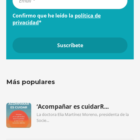
Confirmo que he leído la
política de
privacidad
*
Más populares
‘Acompañar es cuidarR...
La doctora Elia Martínez Moreno, presidenta de la
Socie...