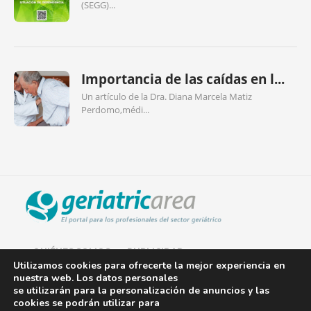
(SEGG)...
Importancia de las caídas en l...
Un artículo de la Dra. Diana Marcela Matiz
Perdomo,médi...
QUIÉNES SOMOS
PUBLICIDAD
Utilizamos cookies para ofrecerte la mejor experiencia en
nuestra web. Los datos personales
AVISO LEGAL
se utilizarán para la personalización de anuncios y las
cookies se podrán utilizar para
POLÍTICA DE COOKIES