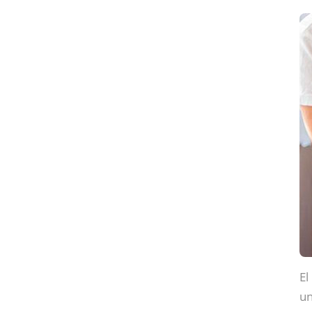
El
un