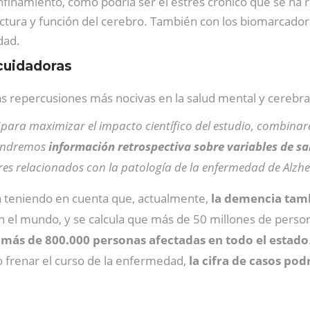
onfinamiento, como podría ser el estrés crónico que se ha
uctura y función del cerebro. También con los biomarcado
dad.
 cuidadoras
 repercusiones más nocivas en la salud mental y cerebral 
“
para maximizar el impacto científico del estudio, combinar
tendremos
información retrospectiva sobre variables de sal
es relacionados con la patología de la enfermedad de Alzh
ia teniendo en cuenta que, actualmente,
la demencia tam
 el mundo, y se calcula que más de 50 millones de persona
más de 800.000 personas afectadas en todo el estado
o frenar el curso de la enfermedad,
la cifra de casos pod