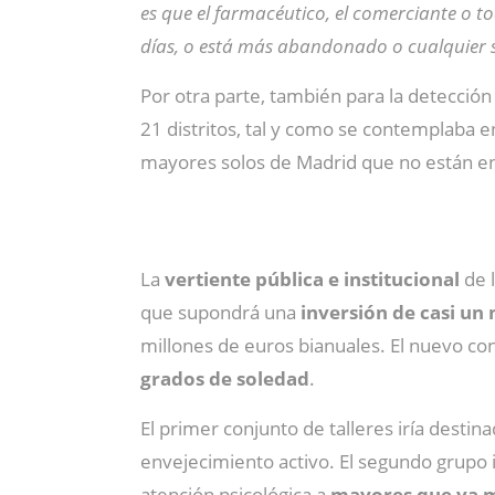
es que el farmacéutico, el comerciante o 
días, o está más abandonado o cualquier s
Por otra parte, también para la detecció
21 distritos, tal y como se contemplaba e
mayores solos de Madrid que no están en
La
vertiente pública e institucional
de l
que supondrá una
inversión de casi un
millones de euros bianuales. El nuevo con
grados de soledad
.
El primer conjunto de talleres iría destin
envejecimiento activo. El segundo grupo i
atención psicológica a
mayores que ya m