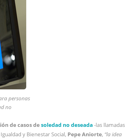
para personas
ad no
ción de casos de
soledad no deseada
-las llamadas
Igualdad y Bienestar Social,
Pepe Aniorte
,
“la idea