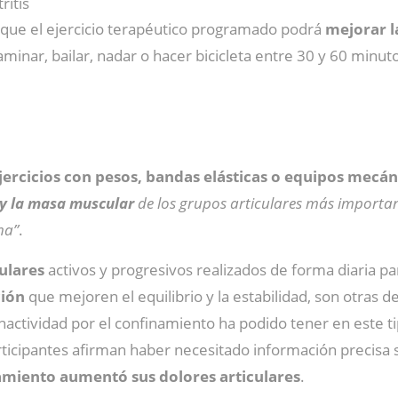
tritis
n que el ejercicio terapéutico programado podrá
mejorar l
minar, bailar, nadar o hacer bicicleta entre 30 y 60 minuto
jercicios con pesos, bandas elásticas o equipos mecán
 y la masa muscular
de los grupos articulares más important
na”
.
ulares
activos y progresivos realizados de forma diaria para
ión
que mejoren el equilibrio y la estabilidad, son otras d
inactividad por el confinamiento ha podido tener en este t
participantes afirman haber necesitado información precis
amiento aumentó sus dolores articulares
.