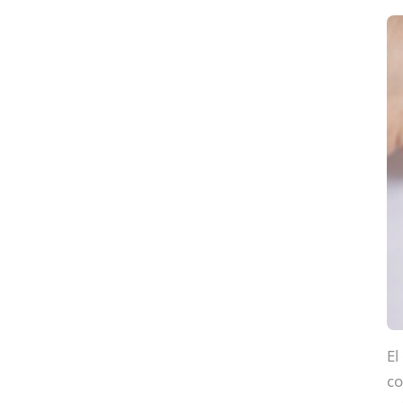
El
co