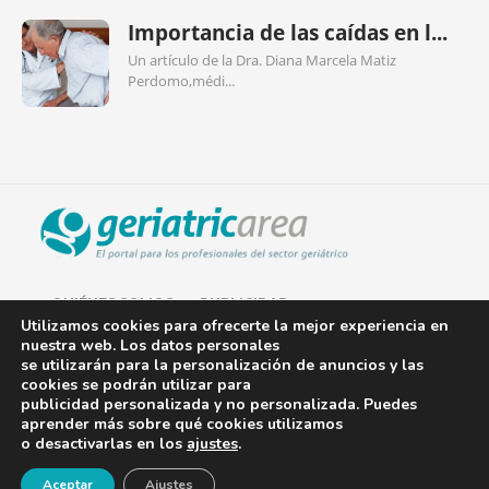
Importancia de las caídas en l...
Un artículo de la Dra. Diana Marcela Matiz
Perdomo,médi...
QUIÉNES SOMOS
PUBLICIDAD
Utilizamos cookies para ofrecerte la mejor experiencia en
nuestra web. Los datos personales
AVISO LEGAL
se utilizarán para la personalización de anuncios y las
cookies se podrán utilizar para
POLÍTICA DE COOKIES
publicidad personalizada y no personalizada. Puedes
aprender más sobre qué cookies utilizamos
POLÍTICA DE PRIVACIDAD
o desactivarlas en los
ajustes
.
¡Newsletter!
CONTACTO
Aceptar
Ajustes