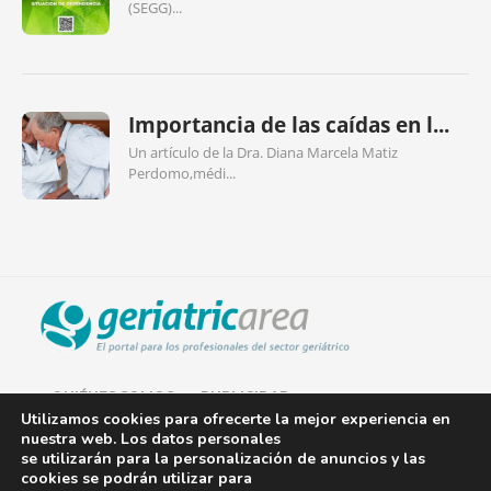
(SEGG)...
Importancia de las caídas en l...
Un artículo de la Dra. Diana Marcela Matiz
Perdomo,médi...
QUIÉNES SOMOS
PUBLICIDAD
Utilizamos cookies para ofrecerte la mejor experiencia en
nuestra web. Los datos personales
AVISO LEGAL
se utilizarán para la personalización de anuncios y las
cookies se podrán utilizar para
POLÍTICA DE COOKIES