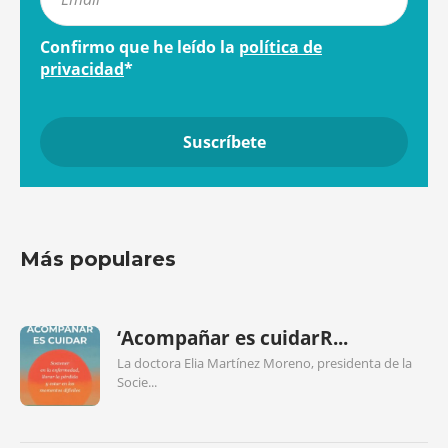
Confirmo que he leído la
política de
privacidad
*
Más populares
‘Acompañar es cuidarR...
La doctora Elia Martínez Moreno, presidenta de la
Socie...