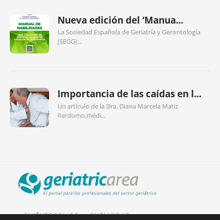
Nueva edición del ‘Manua...
La Sociedad Española de Geriatría y Gerontología
(SEGG)...
Importancia de las caídas en l...
Un artículo de la Dra. Diana Marcela Matiz
Perdomo,médi...
QUIÉNES SOMOS
PUBLICIDAD