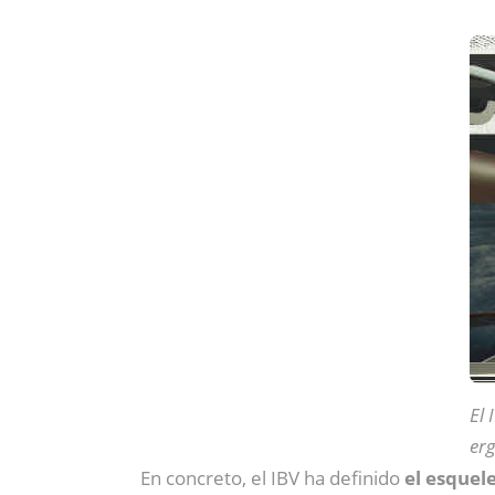
El 
er
En concreto, el IBV ha definido
el esquel