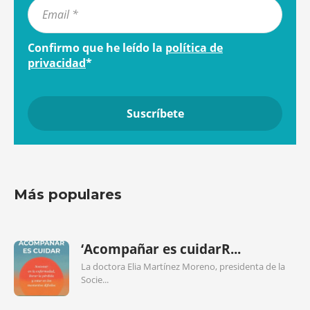
Confirmo que he leído la
política de
privacidad
*
Más populares
‘Acompañar es cuidarR...
La doctora Elia Martínez Moreno, presidenta de la
Socie...