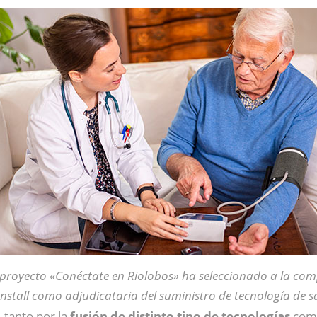
 proyecto «Conéctate en Riolobos» ha seleccionado a la co
nstall como adjudicataria del suministro de tecnología de sa
 tanto por la
fusión de distinto tipo de tecnologías
como