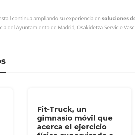
unstall continua ampliando su experiencia en
soluciones de
cia del Ayuntamiento de Madrid, Osakidetza-Servicio Vasco
os
Fit-Truck, un
gimnasio móvil que
acerca el ejercicio