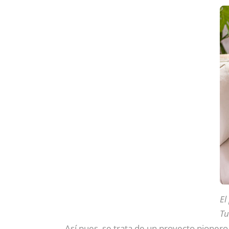
El
Tu
Así pues, se trata de un proyecto pionero,