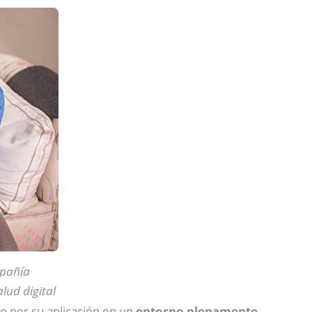
mpañía
lud digital
 por su aplicación en un
entorno plenamente