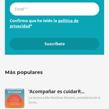
Confirmo que he leído la
política de
privacidad
*
Más populares
‘Acompañar es cuidarR...
La doctora Elia Martínez Moreno, presidenta de la
Socie...