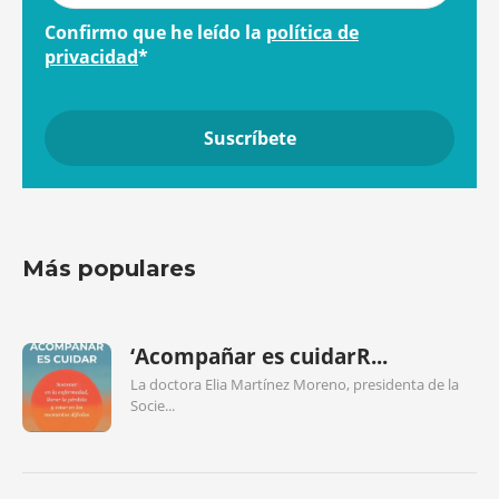
Confirmo que he leído la
política de
privacidad
*
Más populares
‘Acompañar es cuidarR...
La doctora Elia Martínez Moreno, presidenta de la
Socie...