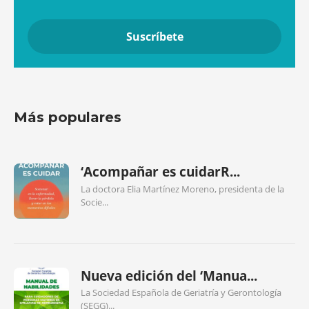
Más populares
‘Acompañar es cuidarR...
La doctora Elia Martínez Moreno, presidenta de la
Socie...
Nueva edición del ‘Manua...
La Sociedad Española de Geriatría y Gerontología
(SEGG)...