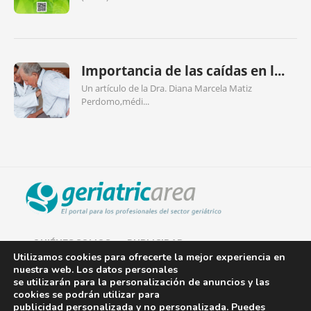
Importancia de las caídas en l...
Un artículo de la Dra. Diana Marcela Matiz
Perdomo,médi...
QUIÉNES SOMOS
PUBLICIDAD
Utilizamos cookies para ofrecerte la mejor experiencia en
nuestra web. Los datos personales
AVISO LEGAL
se utilizarán para la personalización de anuncios y las
cookies se podrán utilizar para
POLÍTICA DE COOKIES
publicidad personalizada y no personalizada. Puedes