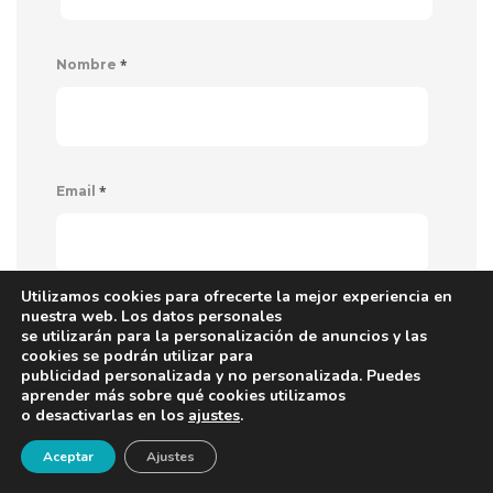
*
Nombre
*
Email
Utilizamos cookies para ofrecerte la mejor experiencia en
nuestra web. Los datos personales
*
Website
se utilizarán para la personalización de anuncios y las
cookies se podrán utilizar para
publicidad personalizada y no personalizada. Puedes
aprender más sobre qué cookies utilizamos
o desactivarlas en los
ajustes
.
La siguiente información sobre protección
¡Newsletter!
Aceptar
Ajustes
de datos debe leerse y aceptarse: