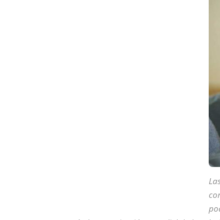
Las
con
pod