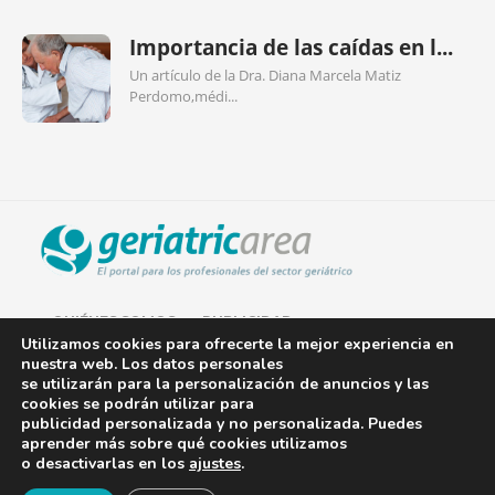
Importancia de las caídas en l...
Un artículo de la Dra. Diana Marcela Matiz
Perdomo,médi...
QUIÉNES SOMOS
PUBLICIDAD
Utilizamos cookies para ofrecerte la mejor experiencia en
nuestra web. Los datos personales
AVISO LEGAL
se utilizarán para la personalización de anuncios y las
cookies se podrán utilizar para
POLÍTICA DE COOKIES
publicidad personalizada y no personalizada. Puedes
aprender más sobre qué cookies utilizamos
POLÍTICA DE PRIVACIDAD
o desactivarlas en los
ajustes
.