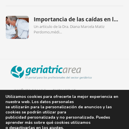
Importancia de las caídas en l...
Un artículo de la Dra. Diana Marcela Matiz
Perdomo,médi...
QUIÉNES SOMOS
PUBLICIDAD
Utilizamos cookies para ofrecerte la mejor experiencia en
nuestra web. Los datos personales
AVISO LEGAL
se utilizarán para la personalización de anuncios y las
cookies se podrán utilizar para
POLÍTICA DE COOKIES
publicidad personalizada y no personalizada. Puedes
aprender más sobre qué cookies utilizamos
POLÍTICA DE PRIVACIDAD
o desactivarlas en los
ajustes
.