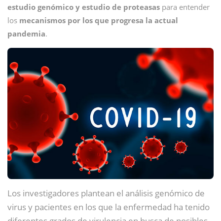
estudio genómico y estudio de proteasas
para entender
los
mecanismos por los que progresa la actual
pandemia
.
Los investigadores plantean el análisis genómico de
virus y pacientes en los que la enfermedad ha tenido
diferentes grados de virulencia en busca de posibles