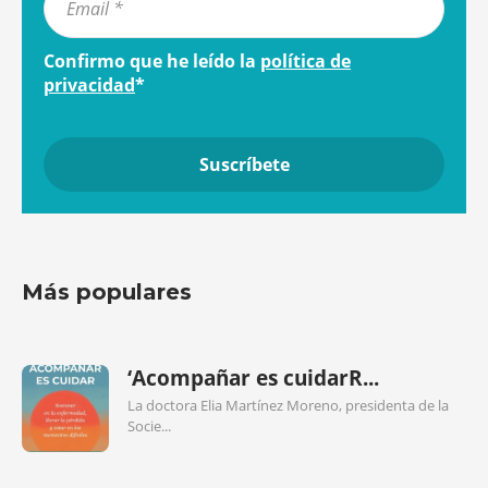
Confirmo que he leído la
política de
privacidad
*
Más populares
‘Acompañar es cuidarR...
La doctora Elia Martínez Moreno, presidenta de la
Socie...