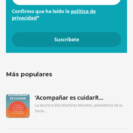
Confirmo que he leído la
política de
privacidad
*
Más populares
‘Acompañar es cuidarR...
La doctora Elia Martínez Moreno, presidenta de la
Socie...