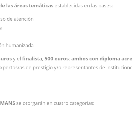
e las áreas temáticas
establecidas en las bases:
eso de atención
a
ción humanizada
euros
y el
finalista
,
500 euros
;
ambos con diploma acre
expertos/as de prestigio y/o representantes de institucion
HUMANS
se otorgarán en cuatro categorías: