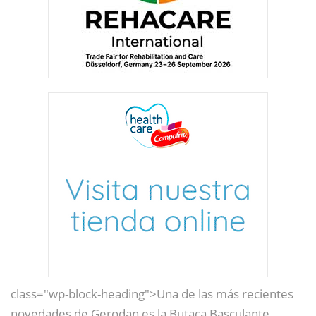
class="wp-block-heading">Una de las más recientes
novedades de Gerodan es la Butaca Basculante