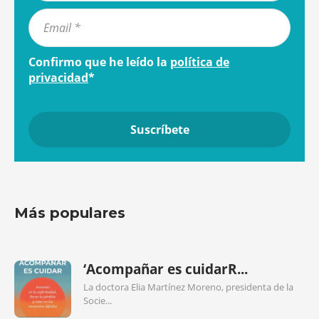
Confirmo que he leído la
política de
privacidad
*
Más populares
‘Acompañar es cuidarR...
La doctora Elia Martínez Moreno, presidenta de la
Socie...