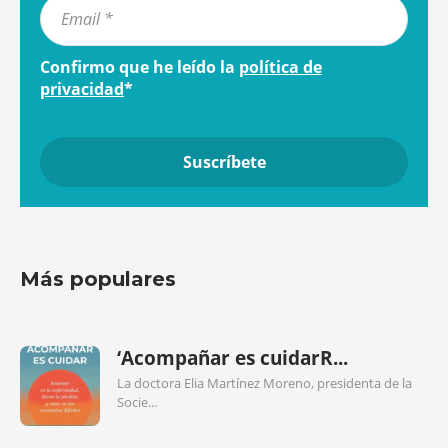
Confirmo que he leído la
política de
privacidad
*
Más populares
‘Acompañar es cuidarR...
La doctora Elia Martínez Moreno, presidenta de la
Socie...