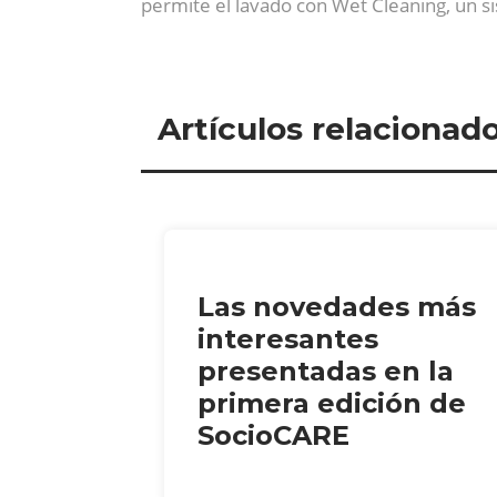
permite el lavado con Wet Cleaning, un si
Artículos relacionad
Las novedades más
interesantes
presentadas en la
primera edición de
SocioCARE