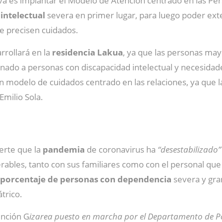
lava es implantar el Modelo de Atención centrado en las 
intelectual
severa en primer lugar, para luego poder ext
e precisen cuidados.
rrollará en la
residencia Lakua
, ya que las personas may
tinado a personas con discapacidad intelectual y necesidad
 modelo de cuidados centrado en las relaciones, ya que 
 Emilio Sola.
ierte que la
pandemia
de coronavirus ha
“desestabilizado”
rables, tanto con sus familiares como con el personal que 
l porcentaje de personas con dependencia
severa y gra
átrico.
ención G
izarea puesto en marcha por el Departamento de Polí