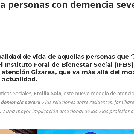
 a personas con demencia se
“
 calidad de vida de aquellas personas que
el Instituto Foral de Bienestar Social (IFB
atención Gizarea, que va más allá del mo
 actualidad.
íticas Sociales,
Emilio Sola
, este nuevo modelo de atenci
 demencia severa
y las relaciones entre residentes, famili
s, y una mayor implicación emocional de las y los profesiona