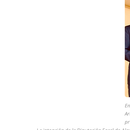
En
Ar
pr