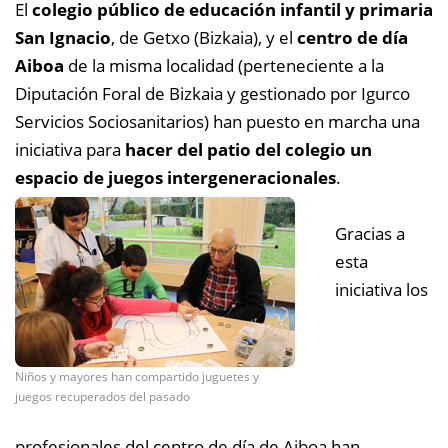
El
colegio público de educación infantil y primaria
San Ignacio
, de Getxo (Bizkaia), y el
centro de día
Aiboa
de la misma localidad (perteneciente a la
Diputación Foral de Bizkaia y gestionado por Igurco
Servicios Sociosanitarios) han puesto en marcha una
iniciativa para
hacer del patio del colegio un
espacio de juegos intergeneracionales
.
Gracias a
esta
iniciativa los
Niños y mayores han compartido juguetes y
juegos recuperados del pasado
profesionales del centro de día de Aiboa han