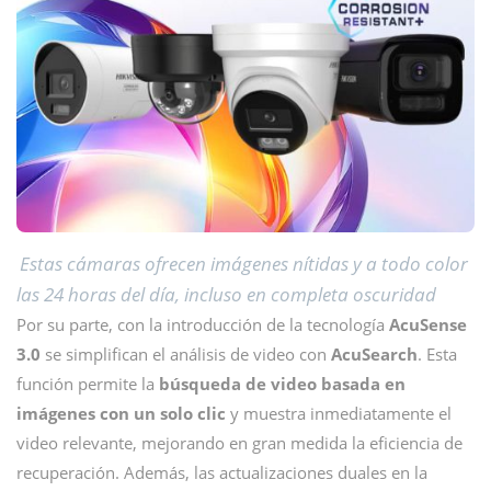
Estas cámaras ofrecen imágenes nítidas y a todo color
las 24 horas del día, incluso en completa oscuridad
Por su parte, con la introducción de la tecnología
AcuSense
3.0
se simplifican el análisis de video con
AcuSearch
. Esta
función permite la
búsqueda de video basada en
imágenes con un solo clic
y muestra inmediatamente el
video relevante, mejorando en gran medida la eficiencia de
recuperación. Además, las actualizaciones duales en la