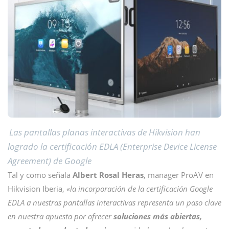
Las pantallas planas interactivas de Hikvision han
logrado la certificación EDLA (Enterprise Device License
Agreement) de Google
Tal y como señala
Albert Rosal Heras
, manager ProAV en
Hikvision Iberia,
«la incorporación de la certificación Google
EDLA a nuestras pantallas interactivas representa un paso clave
en nuestra apuesta por ofrecer
soluciones más abiertas,