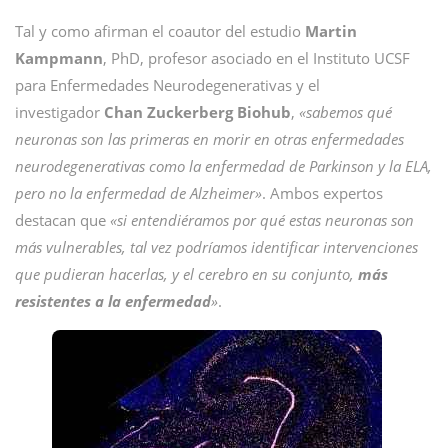
Tal y como afirman el coautor del estudio
Martin
Kampmann
, PhD, profesor asociado en el Instituto UCSF
para Enfermedades Neurodegenerativas y el
investigador
Chan Zuckerberg Biohub
,
«sabemos qué
neuronas son las primeras en morir en otras enfermedades
neurodegenerativas como la enfermedad de Parkinson y la ELA,
pero no la enfermedad de Alzheimer»
. Ambos expertos
destacan que
«si entendiéramos por qué estas neuronas son
más vulnerables, tal vez podríamos identificar intervenciones
que pudieran hacerlas, y el cerebro en su conjunto,
más
resistentes a la enfermedad
»
.