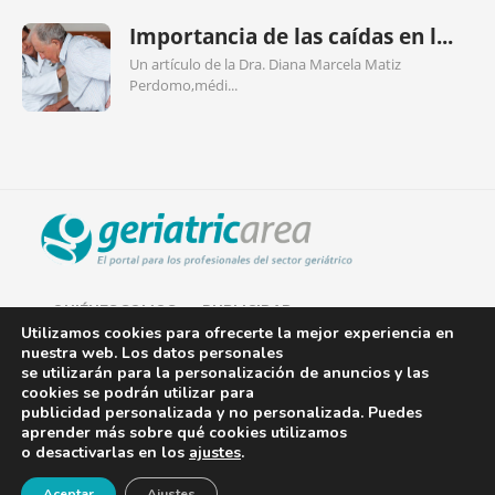
Importancia de las caídas en l...
Un artículo de la Dra. Diana Marcela Matiz
Perdomo,médi...
QUIÉNES SOMOS
PUBLICIDAD
Utilizamos cookies para ofrecerte la mejor experiencia en
nuestra web. Los datos personales
AVISO LEGAL
se utilizarán para la personalización de anuncios y las
cookies se podrán utilizar para
POLÍTICA DE COOKIES
publicidad personalizada y no personalizada. Puedes
aprender más sobre qué cookies utilizamos
POLÍTICA DE PRIVACIDAD
o desactivarlas en los
ajustes
.
¡Newsletter!
CONTACTO
Aceptar
Ajustes